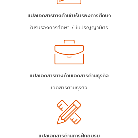
แปลเอกสารทางด้านใบรับรองการศึกษา
ใบรับรองการศึกษา / ใบปริญญาบัตร
แปลเอกสารทางด้านเอกสารด้านธุรกิจ
เอกสารด้านธุรกิจ
แปลเอกสารด้านการฝึกอบรม