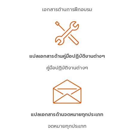
เอกสารด้านการฝึกอบรม
แปลเอกสารด้านคู่มือปฏิบัติงานต่างๆ
คู่มือปฏิบัติงานต่างๆ
แปลเอกสารด้านจดหมายทุกประเภท
จดหมายทุกประเภท