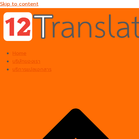
Skip to content
Home
บริษัทของเรา
บริการแปลเอกสาร