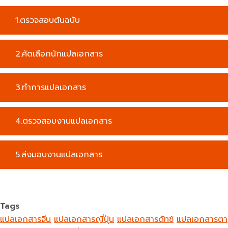
1.ตรวจสอบต้นฉบับ
2.คัดเลือกนักแปลเอกสาร
3.ทำการแปลเอกสาร
4.ตรวจสอบงานแปลเอกสาร
5.ส่งมอบงานแปลเอกสาร
Tags
แปลเอกสารจีน
แปลเอกสารญี่ปุ่น
แปลเอกสารดัทช์
แปลเอกสารตา