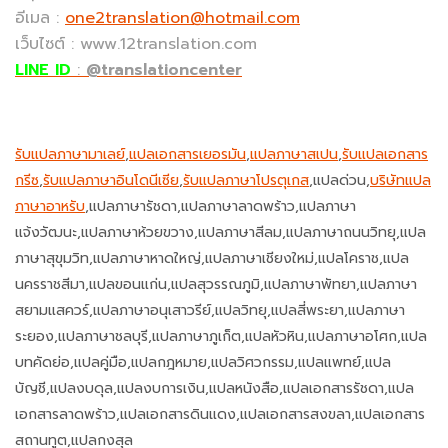
อีเมล :
one2translation@hotmail.com
เว็บไซต์ : www.12translation.com
LINE ID
:
@translationcenter
รับแปลภาษามาเลย์
,
แปลเอกสารเยอรมัน
,
แปลภาษาสเปน
,
รับแปลเอกสาร
กรีซ
,
รับแปลภาษาอินโดนีเซีย
,
รับแปลภาษาโปรตุเกส
,แปลด่วน,
บริษัทแปล
ภาษาอาหรับ
,แปลภาษารัชดา,แปลภาษาลาดพร้าว,แปลภาษา
แจ้งวัฒนะ,แปลภาษาห้วยขวาง,แปลภาษาสีลม,แปลภาษาถนนวิทยุ,แปล
ภาษาสุขุมวิท,แปลภาษาหาดใหญ่,แปลภาษาเชียงใหม่,แปลโคราช,แปล
นครราชสีมา,แปลขอนแก่น,แปลสุวรรณภูมิ,แปลภาษาพัทยา,แปลภาษา
สยามแสควร์,แปลภาษาอนุเสาวรีย์,แปลวิทยุ,แปลสี่พระยา,แปลภาษา
ระยอง,แปลภาษาชลบุรี,แปลภาษาภูเก็ต,แปลหัวหิน,แปลภาษาอโศก,แปล
บทคัดย่อ,แปลคู่มือ,แปลกฎหมาย,แปลวิศวกรรม,แปลแพทย์,แปล
บัญชี,แปลงบดุล,แปลงบการเงิน,แปลหนังสือ,แปลเอกสารรัชดา,แปล
เอกสารลาดพร้าว,แปลเอกสารดินแดง,แปลเอกสารสงขลา,แปลเอกสาร
สถานทูต,แปลกงสุล