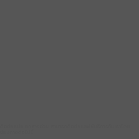
ติดต่อแปลเอกสารด่วน สามารถติดต่อและใช้บริการกับเราโดย
ช่องทางต่อไปนี้