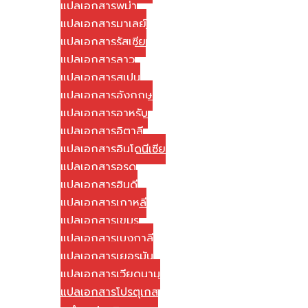
แปลเอกสารพม่า
แปลเอกสารมาเลย์
แปลเอกสารรัสเซีย
แปลเอกสารลาว
แปลเอกสารสเปน
แปลเอกสารอังกฤษ
แปลเอกสารอาหรับ
แปลเอกสารอิตาลี
แปลเอกสารอินโดนีเซีย
แปลเอกสารอูรดู
แปลเอกสารฮินดี
แปลเอกสารเกาหลี
แปลเอกสารเขมร
แปลเอกสารเบงกาลี
แปลเอกสารเยอรมัน
แปลเอกสารเวียดนาม
แปลเอกสารโปรตุเกส