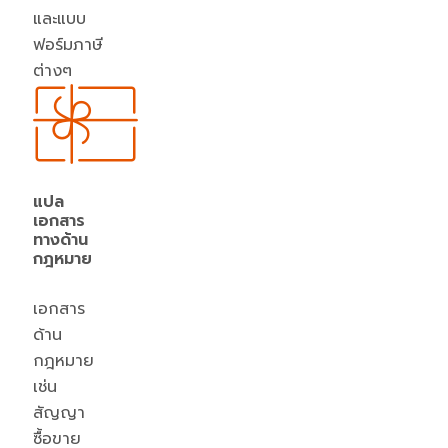
และแบบ
ฟอร์มภาษี
ต่างๆ
แปล
เอกสาร
ทางด้าน
กฎหมาย
เอกสาร
ด้าน
กฎหมาย
เช่น
สัญญา
ซื้อขาย