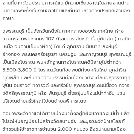
งานที่มากด้วยประสบการณ์และมีความเชี่ยวชาญในสายงานด้าน
นี้โดยเฉพาะทั้งทีมงานชาวไทยและทีมงานชาวต่างประเทศเจ้าของ
ภาษา
สุพรรณบุรี เป็นจังหวัดหนึ่งในภาคกลางของประเทศไทย ห่าง
จากกรุงเทพมหานคร 107 กิโลเมตร จังหวัดที่อยู่ติดกัน (จากทิศ
เหนือ วนตามเข็มนาฬิกา) ได้แก่ อุทัยธานี ชัยนาท สิงห์บุรี
อ่างทอง พระนครศรีอยุธยา นครปฐม และกาญจนบุรี สุพรรณบุรี
เป็นเมืองโบราณ พบหลักฐานทางโบราณคดีมีอายุไม่ต่ำกว่า
3,500-3,800 ปี โบราณวัตถุที่ขุดพบมีทั้งยุคหินใหม่ ยุคสำริด
ยุคเหล็ก และสืบทอดวัฒนธรรมต่อเนื่องมาตั้งแต่สมัยสุวรรณภูมิ
ฟูนัน อมราวดี ทวารวดี และศรีวิชัย สุพรรณบุรีเดิมมีชื่อว่า ทวาร
วดีศรีสุพรรณภูมิ หรือ พันธุมบุรี ตั้งอยู่บนฝั่งแม่น้ำท่าจีน แถบ
บริเวณตำบลรั้วใหญ่ไปจดตำบลพิหารแดง
ต่อมาพระเจ้ากาแตได้ย้ายเมืองมาตั้งอยู่ที่ฝั่งขวาของแม่น้ำ แล้ว
โปรดให้มอญน้อยไปสร้างวัดสนามชัย และบูรณะวัดป่าเลไลยก์
ชักชวนให้ข้าราชการจำนวน 2,000 คนบวช จึงขนานนามเมือง