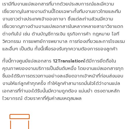
เรามีทีมงานแปลเอกสารที่มากด้วยประสบการณ์และมีความ
เชี่ยวชาญในสายงานด้านนี้โดยเฉพาะทั้งทีมงานชาวไทยและทีม
งานชาวต่างประเทศเจ้าของภาษา ซึ่งแต่ละท่านล้วนมีความ
เชี่ยวชาญทางด้านงานแปลเอกสารในหลากหลายสาขาวิชาแตก
ต่างกันไป เช่น ด้านบัญชีการเงิน ธุรกิจการค้า กฎหมาย ไอที
วิศวกรรม การแพทย์การพยาบาล การท่องเที่ยวและการโรงแรม
และอื่นๆ เป็นต้น ทั้งนี้เพื่อรองรับทุกความต้องการของลูกค้า
ทั้งนี้ทางศูนย์แปลเอกสาร
12Translation
ได้มีการยึดถือใน
คุณภาพของงานบริการเป็นอันดับหนึ่ง โดยงานแปลเอกสารทุก
ชิ้นจะได้รับการตรวจทานอย่างละเอียดจากเจ้าหน้าที่ก่อนส่งมอบ
งานให้แก่ลูกค้าทุกครั้ง ทำให้ลูกค้าสามารถมั่นใจได้ว่างานแปล
เอกสารที่ท่านจะได้รับนั้นมีความถูกต้อง แม่นยำ ตรงตามหลัก
ไวยากรณ์ ด้วยราคาที่คุ้มค่าสมเหตุสมผล