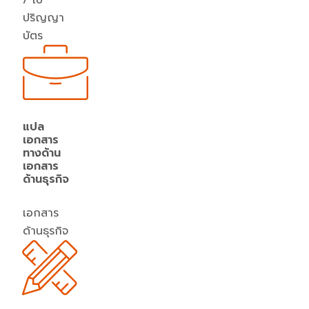
ปริญญา
บัตร
แปล
เอกสาร
ทางด้าน
เอกสาร
ด้านธุรกิจ
เอกสาร
ด้านธุรกิจ