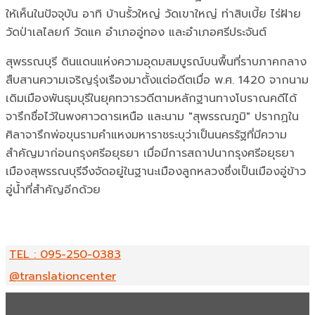
ให้เห็นในปัจจุบัน อาทิ บ้านรั้วใหญ่ วัดเขาใหญ่ ท่าสิบเบี้ย ไร่ฝ้าย
วัดป่าเลไลยก์ วัดแค อำเภออู่ทอง และอำเภอศรีประจันต์
สุพรรณบุรี ดินแดนแห่งความอุดมสมบูรณ์บนพื้นที่ราบภาคกลาง
สืบสานความเจริญรุ่งเรืองมาตั้งแต่อดีตเมื่อ พ.ศ. 1420 จากนาม
เดิมเมืองพันธุมบุรีในยุคทวารวดีตามหลักฐานทางโบราณคดีได้
จารึกชื่อไว้ในพงศาวดารเหนือ และนาม "สุพรรณภูมิ" ปรากฏใน
ศิลาจารึกพ่อขุนรามคำแหงมหาราชระบุว่าเป็นนครรัฐที่มีความ
สำคัญมาก่อนกรุงศรีอยุธยา เมื่อมีการสถาปนากรุงศรีอยุธยา
เมืองสุพรรณบุรีจึงจัดอยู่ในฐานะเมืองลูกหลวงซึ่งเป็นเมืองอู่ข้าว
อู่น้ำที่สำคัญอีกด้วย
TEL : 095-250-0383
@translationcenter