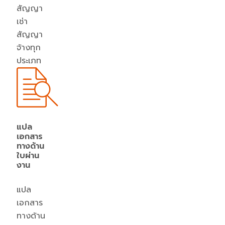
สัญญา
เช่า
สัญญา
จ้างทุก
ประเภท
แปล
เอกสาร
ทางด้าน
ใบผ่าน
งาน
แปล
เอกสาร
ทางด้าน