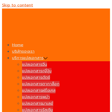
Skip to content
Home
บริษัทของเรา
บริการแปลเอกสาร
แปลเอกสารจีน
แปลเอกสารญี่ปุ่น
แปลเอกสารดัตช์
แปลเอกสารตากาล็อก
แปลเอกสารฝรั่งเศส
แปลเอกสารพม่า
แปลเอกสารมาเลย์
แปลเอกสารรัสเซีย