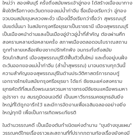
ใหม่ว่า สองพันบุรี ครั้งถึงสมัยพระเจ้าอู่ทอง ได้สร้างเมืองมาทาง
ฝั่งใต้หรือทางตะวันตกของแม่น้ำท่าจีน ชื่อเมืองเรียกว่า อู่ทอง
จวบจนสมัยขุนหลวงพะงั่ว เมืองนี้จึงเรียกว่าชื่อว่า สุพรรณบุรี
นับแต่นั้นมา ในสมัยกรุงศรีอยุธยาเป็นราชธานี เมืองสุพรรณบุรี
เป็นเมืองหน้าด่านและเป็นเมืองอู่ข้าวอู่น้ำที่สำคัญ ต้องผ่านศึก
สงครามหลายต่อหลายครั้ง สภาพเมืองตลอดจนโบราณสถาน
ถูกทำลายเหลือเพียงซากปรักหักพัง จนกระทั่งถึงสมัย
รัตนโกสินทร์ เมืองสุพรรณบุรีได้ฟื้นตัวขึ้นใหม่ และตั้งอยู่บนฝั่ง
ตะวันออกของแม่น้ำท่าจีน (ลำน้ำสุพรรณ) มาจนตราบทุกวันนี้
ความสำคัญของสุพรรณบุรีในด้านประวัติศาสตร์การกอบกู้
เอกราชไทยในสมัยกรุงศรีอยุธยา ได้แก่ ชัยชนะแห่งสงคราม
ยุทธหัตถีที่สมเด็จพระนเรศวรมหาราชทรงมีชัยชนะเหนือพระมหา
อุปราชา ณ สมรภูมิดอนเจดีย์ เป็นมหาวีรกรรมคชยุทธอันยิ่ง
ใหญ่ที่ได้ถูกจารึกไว้ และมีการจัดงานเพื่อเฉลิมฉลองอย่างยิ่ง
ใหญ่ทุกปี เพื่อเป็นการเทิดพระเกียรติ
ในด้านวรรณคดี เป็นเมืองต้นกำเนิดแห่งตำนาน "ขุนช้างขุนแผน"
วรรณคดีไทยเรื่องราวและสถานที่ที่ปรากฏตามท้องเรื่องยังคงมี