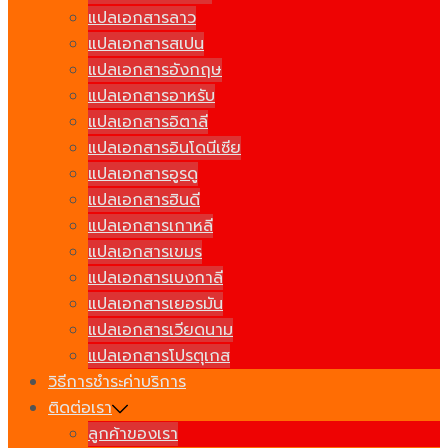
แปลเอกสารลาว
แปลเอกสารสเปน
แปลเอกสารอังกฤษ
แปลเอกสารอาหรับ
แปลเอกสารอิตาลี
แปลเอกสารอินโดนีเซีย
แปลเอกสารอูรดู
แปลเอกสารฮินดี
แปลเอกสารเกาหลี
แปลเอกสารเขมร
แปลเอกสารเบงกาลี
แปลเอกสารเยอรมัน
แปลเอกสารเวียดนาม
แปลเอกสารโปรตุเกส
วิธีการชำระค่าบริการ
ติดต่อเรา
ลูกค้าของเรา