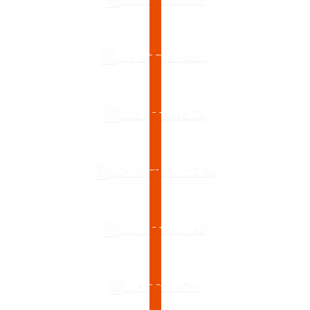
แปลเอกสารเยอรมัน
แปลเอกสารรัสเซีย
แปลเอกสารอินโดนีเซีย
แปลเอกสารมาเลย์
แปลเอกสารดัตช์