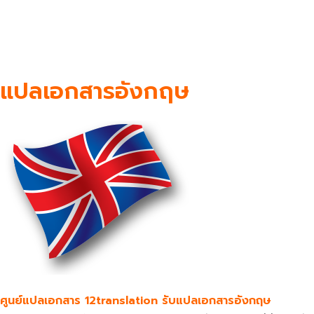
แปลเอกสารอังกฤษ
ศูนย์แปลเอกสาร 12translation รับแปลเอกสารอังกฤษ