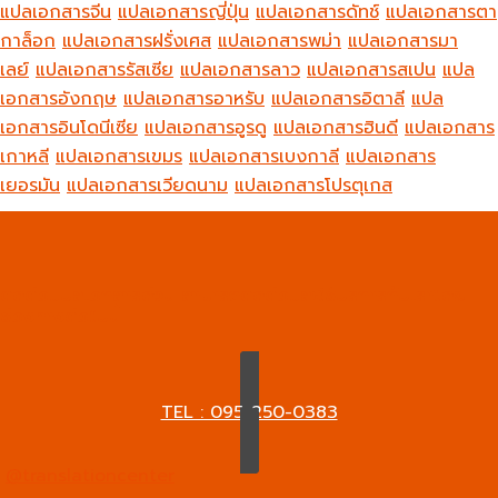
แปลเอกสารจีน
แปลเอกสารญี่ปุ่น
แปลเอกสารดัทช์
แปลเอกสารตา
กาล็อก
แปลเอกสารฝรั่งเศส
แปลเอกสารพม่า
แปลเอกสารมา
เลย์
แปลเอกสารรัสเซีย
แปลเอกสารลาว
แปลเอกสารสเปน
แปล
เอกสารอังกฤษ
แปลเอกสารอาหรับ
แปลเอกสารอิตาลี
แปล
เอกสารอินโดนีเซีย
แปลเอกสารอูรดู
แปลเอกสารฮินดี
แปลเอกสาร
เกาหลี
แปลเอกสารเขมร
แปลเอกสารเบงกาลี
แปลเอกสาร
เยอรมัน
แปลเอกสารเวียดนาม
แปลเอกสารโปรตุเกส
ติดต่อแปลเอกสารด่วน สามารถติดต่อและใช้บริการกับเราโดย
ช่องทางต่อไปนี้
TEL : 095-250-0383
@translationcenter