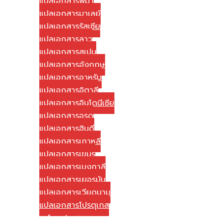
แปลเอกสารพม่า
แปลเอกสารมาเลย์
แปลเอกสารรัสเซีย
แปลเอกสารลาว
แปลเอกสารสเปน
แปลเอกสารอังกฤษ
แปลเอกสารอาหรับ
แปลเอกสารอิตาลี
แปลเอกสารอินโดนีเซีย
แปลเอกสารอูรดู
แปลเอกสารฮินดี
แปลเอกสารเกาหลี
แปลเอกสารเขมร
แปลเอกสารเบงกาลี
แปลเอกสารเยอรมัน
แปลเอกสารเวียดนาม
แปลเอกสารโปรตุเกส
วิธีการชำระค่าบริการ