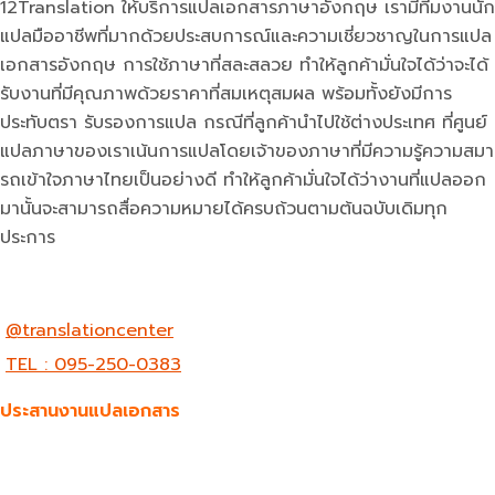
12Translation ให้บริการแปลเอกสารภาษาอังกฤษ เรามีทีมงานนัก
แปลมืออาชีพที่มากด้วยประสบการณ์และความเชี่ยวชาญในการแปล
เอกสารอังกฤษ การใช้ภาษาที่สละสลวย ทำให้ลูกค้ามั่นใจได้ว่าจะได้
รับงานที่มีคุณภาพด้วยราคาที่สมเหตุสมผล พร้อมทั้งยังมีการ
ประทับตรา รับรองการแปล กรณีที่ลูกค้านำไปใช้ต่างประเทศ ที่ศูนย์
แปลภาษาของเราเน้นการแปลโดยเจ้าของภาษาที่มีความรู้ความสมา
รถเข้าใจภาษาไทยเป็นอย่างดี ทำให้ลูกค้ามั่นใจได้ว่างานที่แปลออก
มานั้นจะสามารถสื่อความหมายได้ครบถ้วนตามต้นฉบับเดิมทุก
ประการ
@translationcenter
TEL : 095-250-0383
ประสานงานแปลเอกสาร