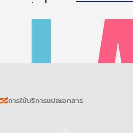
วิธี
การใช้บริการแปลเอกสาร