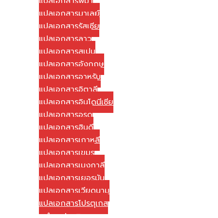
แปลเอกสารพม่า
แปลเอกสารมาเลย์
แปลเอกสารรัสเซีย
แปลเอกสารลาว
แปลเอกสารสเปน
แปลเอกสารอังกฤษ
แปลเอกสารอาหรับ
แปลเอกสารอิตาลี
แปลเอกสารอินโดนีเซีย
แปลเอกสารอูรดู
แปลเอกสารฮินดี
แปลเอกสารเกาหลี
แปลเอกสารเขมร
แปลเอกสารเบงกาลี
แปลเอกสารเยอรมัน
แปลเอกสารเวียดนาม
แปลเอกสารโปรตุเกส
วิธีการชำระค่าบริการ