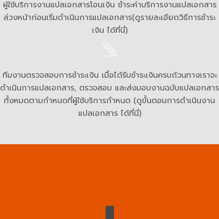
ผู้ใช้บริการงานแปลเอกสารโอนเงิน ชำระค่าบริการงานแปลเอกสาร
ล่วงหน้าก่อนเริ่มดำเนินการแปลเอกสาร(ดูรายละเอียดวิธีการชำระ
เงิน ได้ที่นี่)
ทีมงานตรวจสอบการชำระเงิน เมื่อได้รับชำระเงินครบถ้วนทางเราจะ
ดำเนินการแปลเอกสาร, ตรวจสอบ และส่งมอบงานฉบับแปลเอกสาร
ทั้งหมดตามกำหนดที่ผู้ใช้บริการกำหนด (ดูขั้นตอนการดำเนินงาน
แปลเอกสาร ได้ที่นี่)
ติดต่อแปลเอกสารด่วน สามารถติดต่อและใช้บริการกับเราโดย
ช่องทางต่อไปนี้