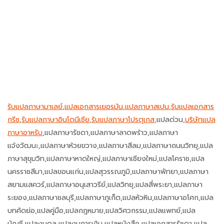
รับแปลภาษามาเลย์
,
แปลเอกสารเยอรมัน
,
แปลภาษาสเปน
,
รับแปลเอกสาร
กรีซ
,
รับแปลภาษาอินโดนีเซีย
,
รับแปลภาษาโปรตุเกส
,แปลด่วน,
บริษัทแปล
ภาษาอาหรับ
,แปลภาษารัชดา,แปลภาษาลาดพร้าว,แปลภาษา
แจ้งวัฒนะ,แปลภาษาห้วยขวาง,แปลภาษาสีลม,แปลภาษาถนนวิทยุ,แปล
ภาษาสุขุมวิท,แปลภาษาหาดใหญ่,แปลภาษาเชียงใหม่,แปลโคราช,แปล
นครราชสีมา,แปลขอนแก่น,แปลสุวรรณภูมิ,แปลภาษาพัทยา,แปลภาษา
สยามแสควร์,แปลภาษาอนุเสาวรีย์,แปลวิทยุ,แปลสี่พระยา,แปลภาษา
ระยอง,แปลภาษาชลบุรี,แปลภาษาภูเก็ต,แปลหัวหิน,แปลภาษาอโศก,แปล
บทคัดย่อ,แปลคู่มือ,แปลกฎหมาย,แปลวิศวกรรม,แปลแพทย์,แปล
บัญชี,แปลงบดุล,แปลงบการเงิน,แปลหนังสือ,แปลเอกสารรัชดา,แปล