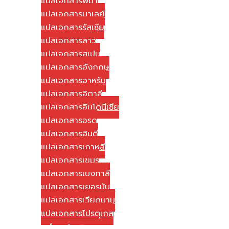
แปลเอกสารพม่า
แปลเอกสารมาเลย์
แปลเอกสารรัสเซีย
แปลเอกสารลาว
แปลเอกสารสเปน
แปลเอกสารอังกฤษ
แปลเอกสารอาหรับ
แปลเอกสารอิตาลี
แปลเอกสารอินโดนีเซีย
แปลเอกสารอูรดู
แปลเอกสารฮินดี
แปลเอกสารเกาหลี
แปลเอกสารเขมร
แปลเอกสารเบงกาลี
แปลเอกสารเยอรมัน
แปลเอกสารเวียดนาม
แปลเอกสารโปรตุเกส
วิธีการชำระค่าบริการ