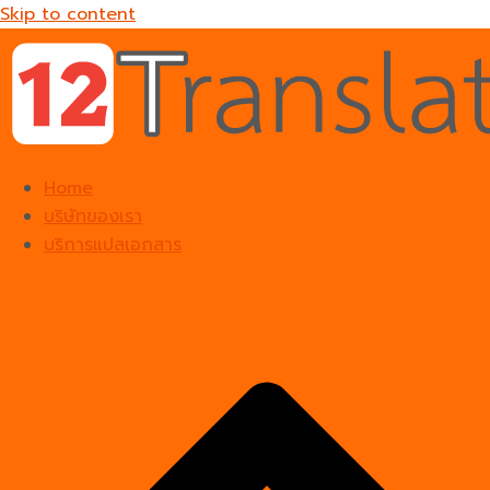
Skip to content
Home
บริษัทของเรา
บริการแปลเอกสาร