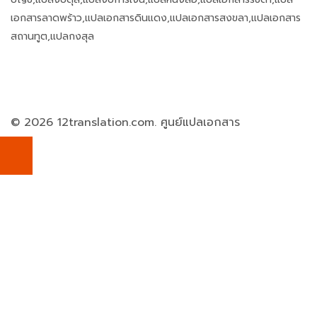
เอกสารลาดพร้าว,แปลเอกสารดินแดง,แปลเอกสารสงขลา,แปลเอกสาร
สถานทูต,แปลกงสุล
© 2026 12translation.com. ศูนย์แปลเอกสาร