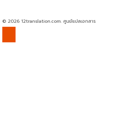
© 2026 12translation.com. ศูนย์แปลเอกสาร