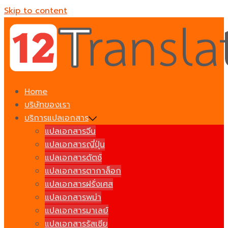
Skip to content
Home
บริษัทของเรา
บริการแปลเอกสาร
แปลเอกสารจีน
แปลเอกสารญี่ปุ่น
แปลเอกสารดัตช์
แปลเอกสารตากาล็อก
แปลเอกสารฝรั่งเศส
แปลเอกสารพม่า
แปลเอกสารมาเลย์
แปลเอกสารรัสเซีย