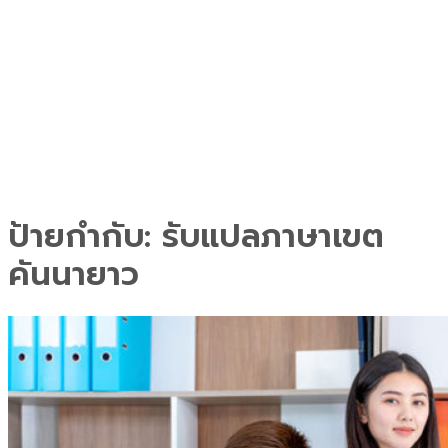
ป้ายกำกับ:
รับแปลภาษาเขต
คันนายาว