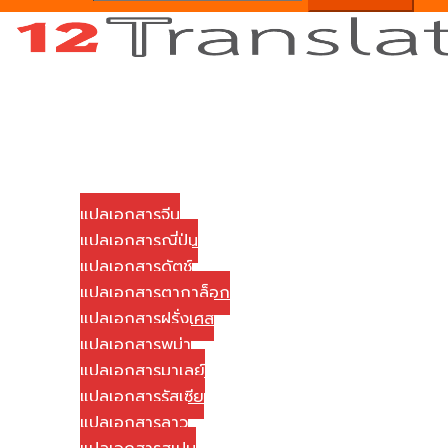
Close
menu
Home
บริษัทของเรา
บริการแปลเอกสาร
แปลเอกสารจีน
แปลเอกสารญี่ปุ่น
แปลเอกสารดัตช์
แปลเอกสารตากาล็อก
แปลเอกสารฝรั่งเศส
แปลเอกสารพม่า
แปลเอกสารมาเลย์
แปลเอกสารรัสเซีย
แปลเอกสารลาว