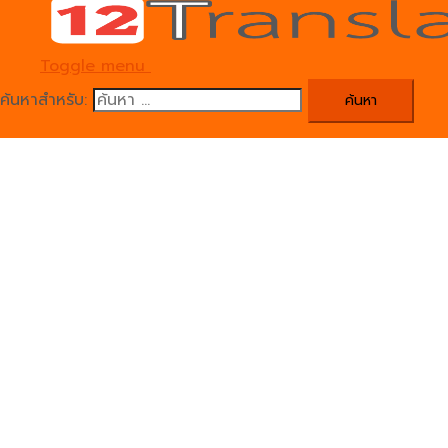
Toggle menu
ค้นหาสำหรับ: