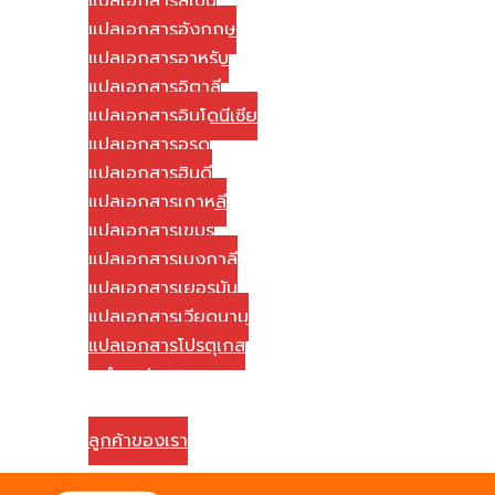
แปลเอกสารสเปน
แปลเอกสารอังกฤษ
แปลเอกสารอาหรับ
แปลเอกสารอิตาลี
แปลเอกสารอินโดนีเซีย
แปลเอกสารอูรดู
แปลเอกสารฮินดี
แปลเอกสารเกาหลี
แปลเอกสารเขมร
แปลเอกสารเบงกาลี
แปลเอกสารเยอรมัน
แปลเอกสารเวียดนาม
แปลเอกสารโปรตุเกส
วิธีการชำระค่าบริการ
ติดต่อเรา
ลูกค้าของเรา