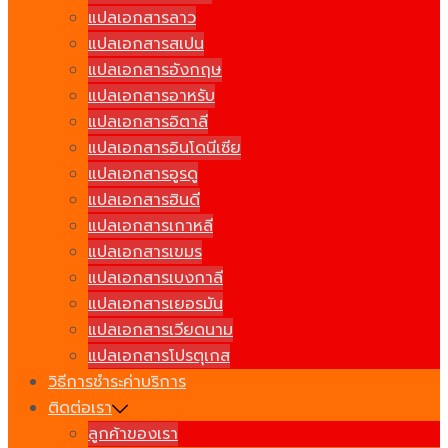
แปลเอกสารลาว
แปลเอกสารสเปน
แปลเอกสารอังกฤษ
แปลเอกสารอาหรับ
แปลเอกสารอิตาลี
แปลเอกสารอินโดนีเซีย
แปลเอกสารอูรดู
แปลเอกสารฮินดี
แปลเอกสารเกาหลี
แปลเอกสารเขมร
แปลเอกสารเบงกาลี
แปลเอกสารเยอรมัน
แปลเอกสารเวียดนาม
แปลเอกสารโปรตุเกส
วิธีการชำระค่าบริการ
ติดต่อเรา
ลูกค้าของเรา