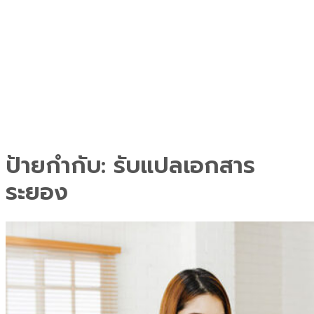
ป้ายกำกับ:
รับแปลเอกสาร
ระยอง