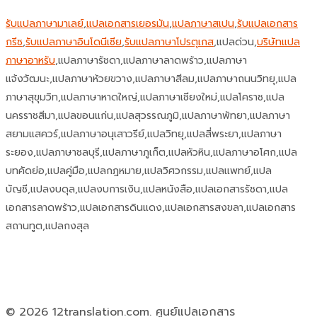
รับแปลภาษามาเลย์
,
แปลเอกสารเยอรมัน
,
แปลภาษาสเปน
,
รับแปลเอกสาร
กรีซ
,
รับแปลภาษาอินโดนีเซีย
,
รับแปลภาษาโปรตุเกส
,แปลด่วน,
บริษัทแปล
ภาษาอาหรับ
,แปลภาษารัชดา,แปลภาษาลาดพร้าว,แปลภาษา
แจ้งวัฒนะ,แปลภาษาห้วยขวาง,แปลภาษาสีลม,แปลภาษาถนนวิทยุ,แปล
ภาษาสุขุมวิท,แปลภาษาหาดใหญ่,แปลภาษาเชียงใหม่,แปลโคราช,แปล
นครราชสีมา,แปลขอนแก่น,แปลสุวรรณภูมิ,แปลภาษาพัทยา,แปลภาษา
สยามแสควร์,แปลภาษาอนุเสาวรีย์,แปลวิทยุ,แปลสี่พระยา,แปลภาษา
ระยอง,แปลภาษาชลบุรี,แปลภาษาภูเก็ต,แปลหัวหิน,แปลภาษาอโศก,แปล
บทคัดย่อ,แปลคู่มือ,แปลกฎหมาย,แปลวิศวกรรม,แปลแพทย์,แปล
บัญชี,แปลงบดุล,แปลงบการเงิน,แปลหนังสือ,แปลเอกสารรัชดา,แปล
เอกสารลาดพร้าว,แปลเอกสารดินแดง,แปลเอกสารสงขลา,แปลเอกสาร
สถานทูต,แปลกงสุล
© 2026 12translation.com. ศูนย์แปลเอกสาร