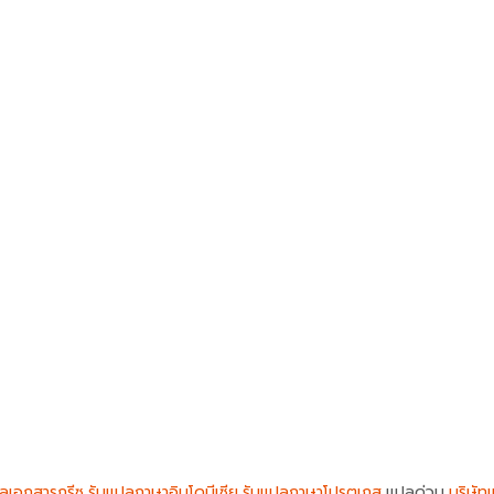
ปลเอกสารกรีซ
,
รับแปลภาษาอินโดนีเซีย
,
รับแปลภาษาโปรตุเกส
,แปลด่วน,
บริษั