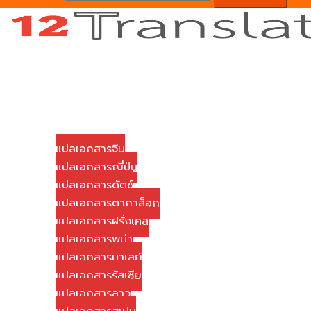
Close
menu
Home
บริษัทของเรา
บริการแปลเอกสาร
แปลเอกสารจีน
แปลเอกสารญี่ปุ่น
แปลเอกสารดัตช์
แปลเอกสารตากาล็อก
แปลเอกสารฝรั่งเศส
แปลเอกสารพม่า
แปลเอกสารมาเลย์
แปลเอกสารรัสเซีย
แปลเอกสารลาว