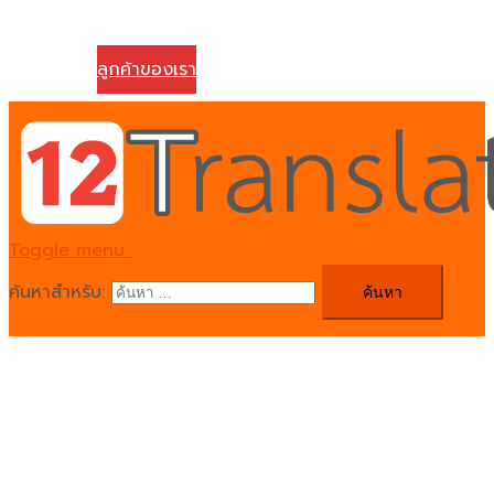
วิธีการชำระค่าบริการ
ติดต่อเรา
ลูกค้าของเรา
Toggle menu
ค้นหาสำหรับ: