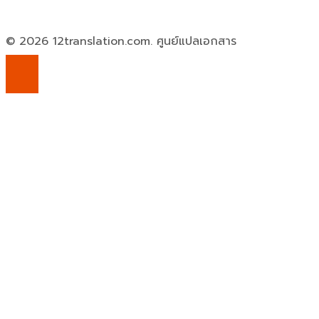
© 2026 12translation.com. ศูนย์แปลเอกสาร