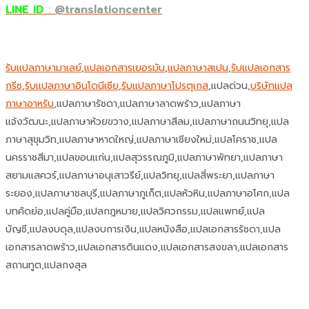
LINE ID
:
@translationcenter
รับแปลภาษามาเลย์
,
แปลเอกสารเยอรมัน
,
แปลภาษาสเปน
,
รับแปลเอกสาร
กรีซ
,
รับแปลภาษาอินโดนีเซีย
,
รับแปลภาษาโปรตุเกส
,แปลด่วน,
บริษัทแปล
ภาษาอาหรับ
,แปลภาษารัชดา,แปลภาษาลาดพร้าว,แปลภาษา
แจ้งวัฒนะ,แปลภาษาห้วยขวาง,แปลภาษาสีลม,แปลภาษาถนนวิทยุ,แปล
ภาษาสุขุมวิท,แปลภาษาหาดใหญ่,แปลภาษาเชียงใหม่,แปลโคราช,แปล
นครราชสีมา,แปลขอนแก่น,แปลสุวรรณภูมิ,แปลภาษาพัทยา,แปลภาษา
สยามแสควร์,แปลภาษาอนุเสาวรีย์,แปลวิทยุ,แปลสี่พระยา,แปลภาษา
ระยอง,แปลภาษาชลบุรี,แปลภาษาภูเก็ต,แปลหัวหิน,แปลภาษาอโศก,แปล
บทคัดย่อ,แปลคู่มือ,แปลกฎหมาย,แปลวิศวกรรม,แปลแพทย์,แปล
บัญชี,แปลงบดุล,แปลงบการเงิน,แปลหนังสือ,แปลเอกสารรัชดา,แปล
เอกสารลาดพร้าว,แปลเอกสารดินแดง,แปลเอกสารสงขลา,แปลเอกสาร
สถานทูต,แปลกงสุล