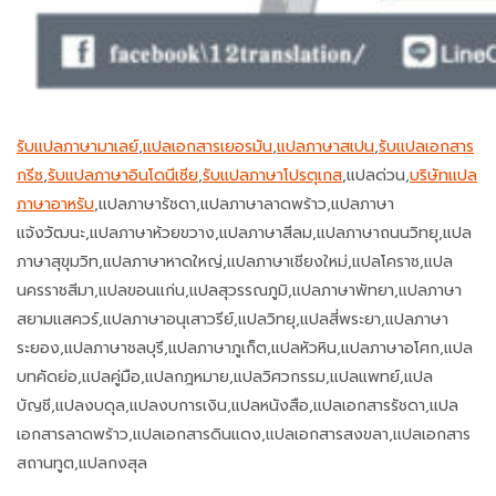
รับแปลภาษามาเลย์
,
แปลเอกสารเยอรมัน
,
แปลภาษาสเปน
,
รับแปลเอกสาร
กรีซ
,
รับแปลภาษาอินโดนีเซีย
,
รับแปลภาษาโปรตุเกส
,แปลด่วน,
บริษัทแปล
ภาษาอาหรับ
,แปลภาษารัชดา,แปลภาษาลาดพร้าว,แปลภาษา
แจ้งวัฒนะ,แปลภาษาห้วยขวาง,แปลภาษาสีลม,แปลภาษาถนนวิทยุ,แปล
ภาษาสุขุมวิท,แปลภาษาหาดใหญ่,แปลภาษาเชียงใหม่,แปลโคราช,แปล
นครราชสีมา,แปลขอนแก่น,แปลสุวรรณภูมิ,แปลภาษาพัทยา,แปลภาษา
สยามแสควร์,แปลภาษาอนุเสาวรีย์,แปลวิทยุ,แปลสี่พระยา,แปลภาษา
ระยอง,แปลภาษาชลบุรี,แปลภาษาภูเก็ต,แปลหัวหิน,แปลภาษาอโศก,แปล
บทคัดย่อ,แปลคู่มือ,แปลกฎหมาย,แปลวิศวกรรม,แปลแพทย์,แปล
บัญชี,แปลงบดุล,แปลงบการเงิน,แปลหนังสือ,แปลเอกสารรัชดา,แปล
เอกสารลาดพร้าว,แปลเอกสารดินแดง,แปลเอกสารสงขลา,แปลเอกสาร
สถานทูต,แปลกงสุล