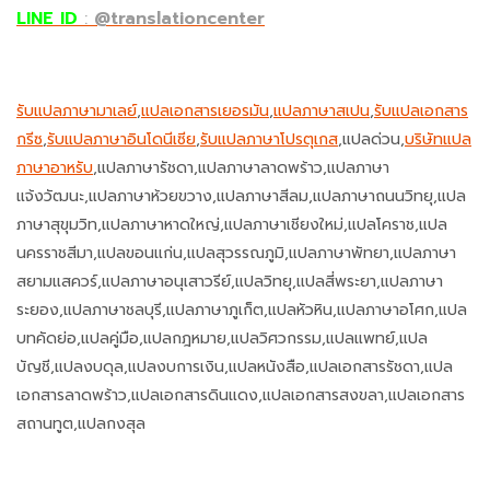
LINE ID
:
@translationcenter
รับแปลภาษามาเลย์
,
แปลเอกสารเยอรมัน
,
แปลภาษาสเปน
,
รับแปลเอกสาร
กรีซ
,
รับแปลภาษาอินโดนีเซีย
,
รับแปลภาษาโปรตุเกส
,แปลด่วน,
บริษัทแปล
ภาษาอาหรับ
,แปลภาษารัชดา,แปลภาษาลาดพร้าว,แปลภาษา
แจ้งวัฒนะ,แปลภาษาห้วยขวาง,แปลภาษาสีลม,แปลภาษาถนนวิทยุ,แปล
ภาษาสุขุมวิท,แปลภาษาหาดใหญ่,แปลภาษาเชียงใหม่,แปลโคราช,แปล
นครราชสีมา,แปลขอนแก่น,แปลสุวรรณภูมิ,แปลภาษาพัทยา,แปลภาษา
สยามแสควร์,แปลภาษาอนุเสาวรีย์,แปลวิทยุ,แปลสี่พระยา,แปลภาษา
ระยอง,แปลภาษาชลบุรี,แปลภาษาภูเก็ต,แปลหัวหิน,แปลภาษาอโศก,แปล
บทคัดย่อ,แปลคู่มือ,แปลกฎหมาย,แปลวิศวกรรม,แปลแพทย์,แปล
บัญชี,แปลงบดุล,แปลงบการเงิน,แปลหนังสือ,แปลเอกสารรัชดา,แปล
เอกสารลาดพร้าว,แปลเอกสารดินแดง,แปลเอกสารสงขลา,แปลเอกสาร
สถานทูต,แปลกงสุล