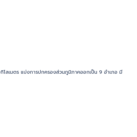
รางกิโลเมตร แบ่งการปกครองส่วนภูมิภาคออกเป็น 9 อำเภอ มี