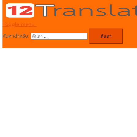
Toggle menu
ค้นหาสำหรับ: