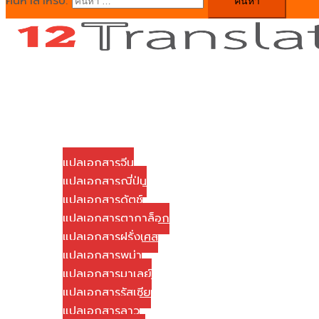
ค้นหาสำหรับ:
Close
menu
Home
บริษัทของเรา
บริการแปลเอกสาร
แปลเอกสารจีน
แปลเอกสารญี่ปุ่น
แปลเอกสารดัตช์
แปลเอกสารตากาล็อก
แปลเอกสารฝรั่งเศส
แปลเอกสารพม่า
แปลเอกสารมาเลย์
แปลเอกสารรัสเซีย
แปลเอกสารลาว