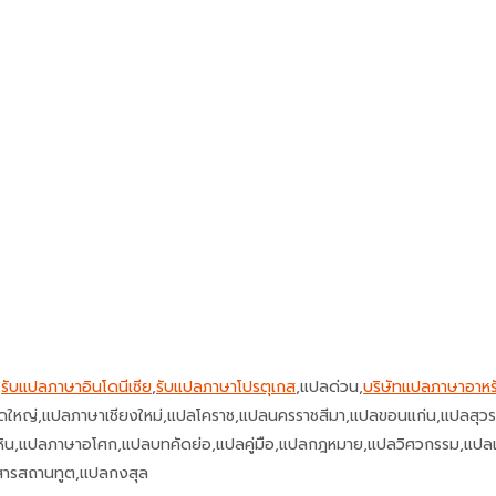
,
รับแปลภาษาอินโดนีเซีย
,
รับแปลภาษาโปรตุเกส
,แปลด่วน,
บริษัทแปลภาษาอาหร
ดใหญ่,แปลภาษาเชียงใหม่,แปลโคราช,แปลนครราชสีมา,แปลขอนแก่น,แปลสุวร
ัวหิน,แปลภาษาอโศก,แปลบทคัดย่อ,แปลคู่มือ,แปลกฎหมาย,แปลวิศวกรรม,แป
ารสถานทูต,แปลกงสุล