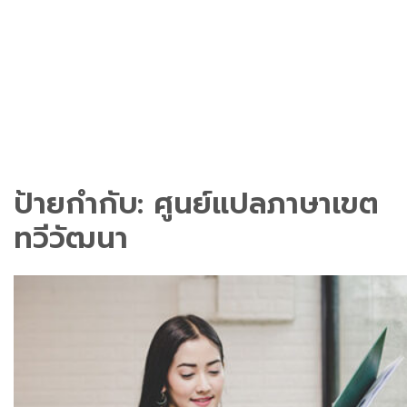
ป้ายกำกับ:
ศูนย์แปลภาษาเขต
ทวีวัฒนา