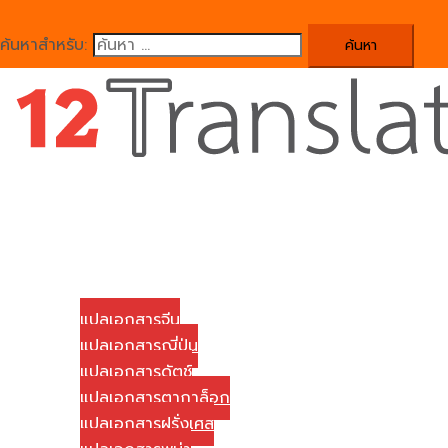
ค้นหาสำหรับ:
Close
menu
Home
บริษัทของเรา
บริการแปลเอกสาร
แปลเอกสารจีน
แปลเอกสารญี่ปุ่น
แปลเอกสารดัตช์
แปลเอกสารตากาล็อก
แปลเอกสารฝรั่งเศส