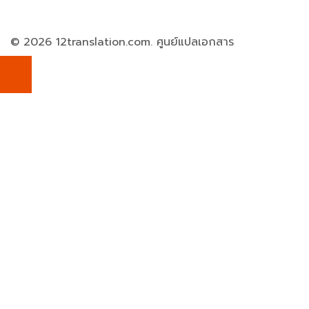
© 2026 12translation.com. ศูนย์แปลเอกสาร