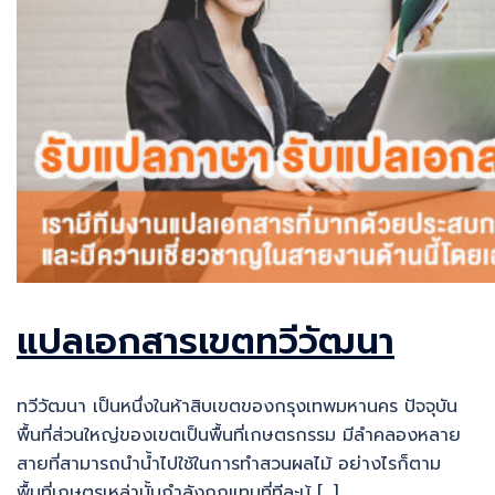
แปลเอกสารเขตทวีวัฒนา
ทวีวัฒนา เป็นหนึ่งในห้าสิบเขตของกรุงเทพมหานคร ปัจจุบัน
พื้นที่ส่วนใหญ่ของเขตเป็นพื้นที่เกษตรกรรม มีลำคลองหลาย
สายที่สามารถนำน้ำไปใช้ในการทำสวนผลไม้ อย่างไรก็ตาม
พื้นที่เกษตรเหล่านั้นกำลังถูกแทนที่ทีละน้ […]