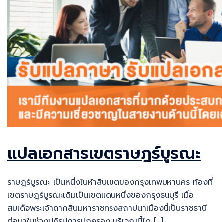
แปลเอกสารเขตราษฎร์บูรณะ
ราษฎร์บูรณะ เป็นหนึ่งในห้าสิบเขตของกรุงเทพมหานคร ท้องที่
เขตราษฎร์บูรณะเดิมเป็นเขตแดนหนึ่งของกรุงธนบุรี เมื่อ
สมเด็จพระเจ้าตากสินมหาราชทรงสถาปนาเมืองนี้เป็นราชธานี
ต่อมาในช่วงปฏิรูปการปกครอง บริเวณนี้ได […]