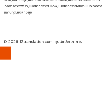
เอกสารลาดพร้าว,แปลเอกสารดินแดง,แปลเอกสารสงขลา,แปลเอกสาร
สถานทูต,แปลกงสุล
© 2026 12translation.com. ศูนย์แปลเอกสาร