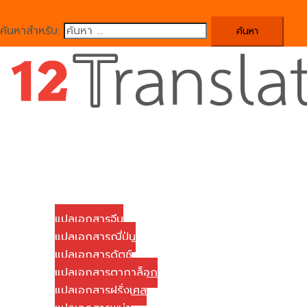
ค้นหาสำหรับ:
Close
menu
Home
บริษัทของเรา
บริการแปลเอกสาร
แปลเอกสารจีน
แปลเอกสารญี่ปุ่น
แปลเอกสารดัตช์
แปลเอกสารตากาล็อก
แปลเอกสารฝรั่งเศส