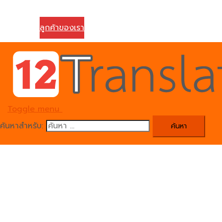
ติดต่อเรา
ลูกค้าของเรา
Toggle menu
ค้นหาสำหรับ: