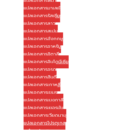
แปลเอกสารพม่า
แปลเอกสารมาเลย์
แปลเอกสารรัสเซีย
แปลเอกสารลาว
แปลเอกสารสเปน
แปลเอกสารอังกฤษ
แปลเอกสารอาหรับ
แปลเอกสารอิตาลี
แปลเอกสารอินโดนีเซีย
แปลเอกสารอูรดู
แปลเอกสารฮินดี
แปลเอกสารเกาหลี
แปลเอกสารเขมร
แปลเอกสารเบงกาลี
แปลเอกสารเยอรมัน
แปลเอกสารเวียดนาม
แปลเอกสารโปรตุเกส
วิธีการชำระค่าบริการ