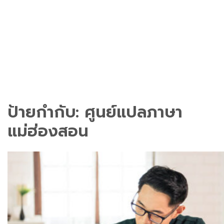
ป้ายกำกับ:
ศูนย์แปลภาษา
แม่ฮ่องสอน