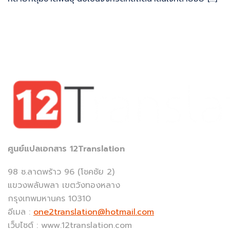
ศูนย์แปลเอกสาร 12Translation
98 ซ.ลาดพร้าว 96 (โชคชัย 2)
แขวงพลับพลา เขตวังทองหลาง
กรุงเทพมหานคร 10310
อีเมล :
one2translation@hotmail.com
เว็บไซต์ : www.12translation.com