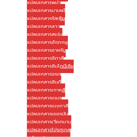
แปลเอกสารพม่า
แปลเอกสารมาเลย์
แปลเอกสารรัสเซีย
แปลเอกสารลาว
แปลเอกสารสเปน
แปลเอกสารอังกฤษ
แปลเอกสารอาหรับ
แปลเอกสารอิตาลี
แปลเอกสารอินโดนีเซีย
แปลเอกสารอูรดู
แปลเอกสารฮินดี
แปลเอกสารเกาหลี
แปลเอกสารเขมร
แปลเอกสารเบงกาลี
แปลเอกสารเยอรมัน
แปลเอกสารเวียดนาม
แปลเอกสารโปรตุเกส