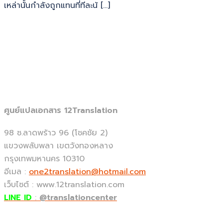
เหล่านั้นกำลังถูกแทนที่ทีละน้ […]
ศูนย์แปลเอกสาร 12Translation
98 ซ.ลาดพร้าว 96 (โชคชัย 2)
แขวงพลับพลา เขตวังทองหลาง
กรุงเทพมหานคร 10310
อีเมล :
one2translation@hotmail.com
เว็บไซต์ : www.12translation.com
LINE ID
:
@translationcenter