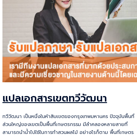
แปลเอกสารเขตทวีวัฒนา
ทวีวัฒนา เป็นหนึ่งในห้าสิบเขตของกรุงเทพมหานคร ปัจจุบันพื้นที่
ส่วนใหญ่ของเขตเป็นพื้นที่เกษตรกรรม มีลำคลองหลายสายที่
สามารถนำน้ำไปใช้ในการทำสวนผลไม้ อย่างไรก็ตาม พื้นที่เกษตร