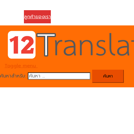
ติดต่อเรา
ลูกค้าของเรา
Toggle menu
ค้นหาสำหรับ: