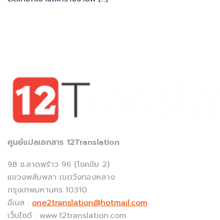
ศูนย์แปลเอกสาร 12Translation
98 ซ.ลาดพร้าว 96 (โชคชัย 2)
แขวงพลับพลา เขตวังทองหลาง
กรุงเทพมหานคร 10310
อีเมล :
one2translation@hotmail.com
เว็บไซต์ : www.12translation.com