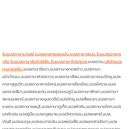
รับแปลภาษามาเลย์
,
แปลเอกสารเยอรมัน
,
แปลภาษาสเปน
,
รับแปลเอกสาร
กรีซ
,
รับแปลภาษาอินโดนีเซีย
,
รับแปลภาษาโปรตุเกส
,แปลด่วน,
บริษัทแปล
ภาษาอาหรับ
,แปลภาษารัชดา,แปลภาษาลาดพร้าว,แปลภาษา
แจ้งวัฒนะ,แปลภาษาห้วยขวาง,แปลภาษาสีลม,แปลภาษาถนนวิทยุ,แปล
ภาษาสุขุมวิท,แปลภาษาหาดใหญ่,แปลภาษาเชียงใหม่,แปลโคราช,แปล
นครราชสีมา,แปลขอนแก่น,แปลสุวรรณภูมิ,แปลภาษาพัทยา,แปลภาษา
สยามแสควร์,แปลภาษาอนุเสาวรีย์,แปลวิทยุ,แปลสี่พระยา,แปลภาษา
ระยอง,แปลภาษาชลบุรี,แปลภาษาภูเก็ต,แปลหัวหิน,แปลภาษาอโศก,แปล
บทคัดย่อ,แปลคู่มือ,แปลกฎหมาย,แปลวิศวกรรม,แปลแพทย์,แปล
บัญชี,แปลงบดุล,แปลงบการเงิน,แปลหนังสือ,แปลเอกสารรัชดา,แปล