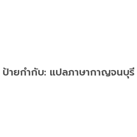
ป้ายกำกับ:
แปลภาษากาญจนบุรี