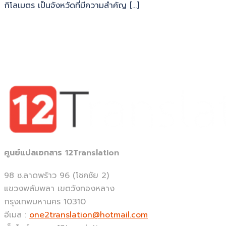
กิโลเมตร เป็นจังหวัดที่มีความสำคัญ […]
ศูนย์แปลเอกสาร 12Translation
98 ซ.ลาดพร้าว 96 (โชคชัย 2)
แขวงพลับพลา เขตวังทองหลาง
กรุงเทพมหานคร 10310
อีเมล :
one2translation@hotmail.com