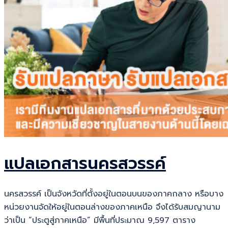
แปลเอกสารนครสวรรค์
นครสวรรค์ เป็นจังหวัดที่ตั้งอยู่ในตอนบนของภาคกลาง หรือบาง
หน่วยงานจัดให้อยู่ในตอนล่างของภาคเหนือ จึงได้รับสมญานาม
ว่าเป็น “ประตูสู่ภาคเหนือ” มีพื้นที่ประมาณ 9,597 ตาราง