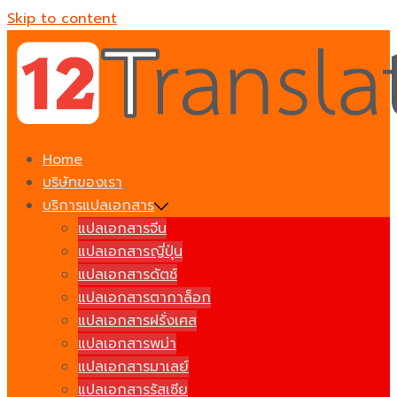
Skip to content
Home
บริษัทของเรา
บริการแปลเอกสาร
แปลเอกสารจีน
แปลเอกสารญี่ปุ่น
แปลเอกสารดัตช์
แปลเอกสารตากาล็อก
แปลเอกสารฝรั่งเศส
แปลเอกสารพม่า
แปลเอกสารมาเลย์
แปลเอกสารรัสเซีย