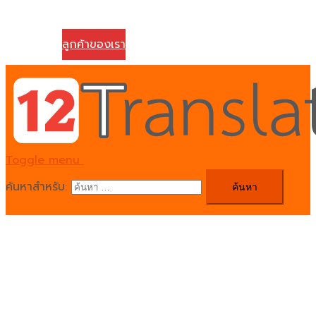
วิธีการชำระค่าบริการ
ติดต่อเรา
ลูกค้าของเรา
Toggle menu
ค้นหาสำหรับ: