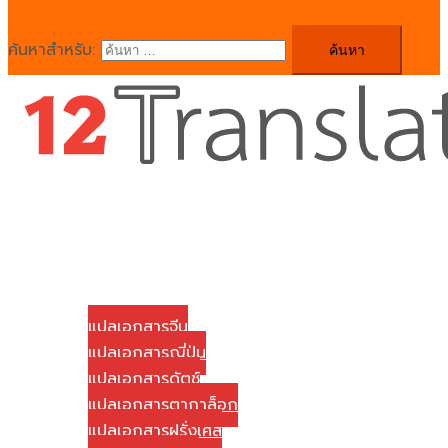
ค้นหาสำหรับ:
Close
menu
Home
บริษัทของเรา
บริการแปลเอกสาร
แปลเอกสารจีน
แปลเอกสารญี่ปุ่น
แปลเอกสารดัตช์
แปลเอกสารตากาล็อก
แปลเอกสารฝรั่งเศส