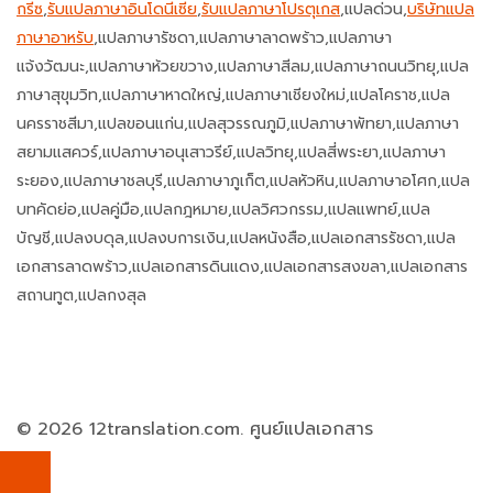
กรีซ
,
รับแปลภาษาอินโดนีเซีย
,
รับแปลภาษาโปรตุเกส
,แปลด่วน,
บริษัทแปล
ภาษาอาหรับ
,แปลภาษารัชดา,แปลภาษาลาดพร้าว,แปลภาษา
แจ้งวัฒนะ,แปลภาษาห้วยขวาง,แปลภาษาสีลม,แปลภาษาถนนวิทยุ,แปล
ภาษาสุขุมวิท,แปลภาษาหาดใหญ่,แปลภาษาเชียงใหม่,แปลโคราช,แปล
นครราชสีมา,แปลขอนแก่น,แปลสุวรรณภูมิ,แปลภาษาพัทยา,แปลภาษา
สยามแสควร์,แปลภาษาอนุเสาวรีย์,แปลวิทยุ,แปลสี่พระยา,แปลภาษา
ระยอง,แปลภาษาชลบุรี,แปลภาษาภูเก็ต,แปลหัวหิน,แปลภาษาอโศก,แปล
บทคัดย่อ,แปลคู่มือ,แปลกฎหมาย,แปลวิศวกรรม,แปลแพทย์,แปล
บัญชี,แปลงบดุล,แปลงบการเงิน,แปลหนังสือ,แปลเอกสารรัชดา,แปล
เอกสารลาดพร้าว,แปลเอกสารดินแดง,แปลเอกสารสงขลา,แปลเอกสาร
สถานทูต,แปลกงสุล
© 2026 12translation.com. ศูนย์แปลเอกสาร