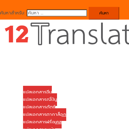
ค้นหาสำหรับ:
Close
menu
Home
บริษัทของเรา
บริการแปลเอกสาร
แปลเอกสารจีน
แปลเอกสารญี่ปุ่น
แปลเอกสารดัตช์
แปลเอกสารตากาล็อก
แปลเอกสารฝรั่งเศส