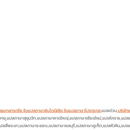
ปลเอกสารกรีซ
,
รับแปลภาษาอินโดนีเซีย
,
รับแปลภาษาโปรตุเกส
,แปลด่วน,
บริษั
ยุ,แปลภาษาสุขุมวิท,แปลภาษาหาดใหญ่,แปลภาษาเชียงใหม่,แปลโคราช,แปล
แปลสี่พระยา,แปลภาษาระยอง,แปลภาษาชลบุรี,แปลภาษาภูเก็ต,แปลหัวหิน,แป