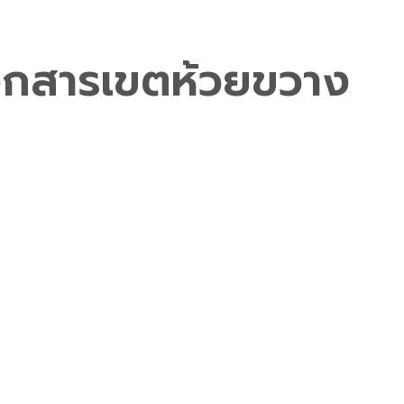
กสารเขตห้วยขวาง