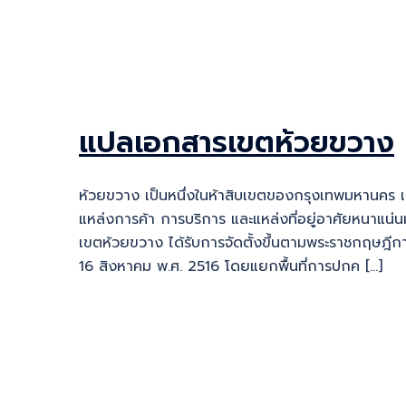
แปลเอกสารเขตห้วยขวาง
ห้วยขวาง เป็นหนึ่งในห้าสิบเขตของกรุงเทพมหานคร เ
แหล่งการค้า การบริการ และแหล่งที่อยู่อาศัยหนาแน่
เขตห้วยขวาง ได้รับการจัดตั้งขึ้นตามพระราชกฤษฎีกาใ
16 สิงหาคม พ.ศ. 2516 โดยแยกพื้นที่การปกค […]