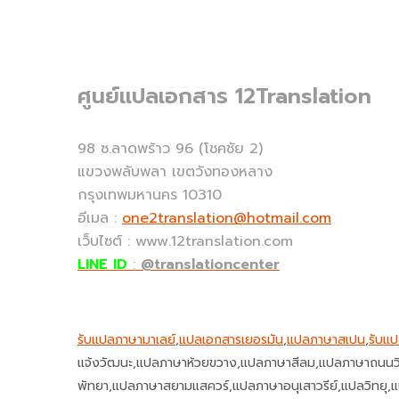
ศูนย์แปลเอกสาร 12Translation
98 ซ.ลาดพร้าว 96 (โชคชัย 2)
แขวงพลับพลา เขตวังทองหลาง
กรุงเทพมหานคร 10310
อีเมล :
one2translation@hotmail.com
เว็บไซต์ : www.12translation.com
LINE ID
:
@translationcenter
รับแปลภาษามาเลย์
,
แปลเอกสารเยอรมัน
,
แปลภาษาสเปน
,
รับแ
แจ้งวัฒนะ,แปลภาษาห้วยขวาง,แปลภาษาสีลม,แปลภาษาถนนวิท
พัทยา,แปลภาษาสยามแสควร์,แปลภาษาอนุเสาวรีย์,แปลวิทยุ,