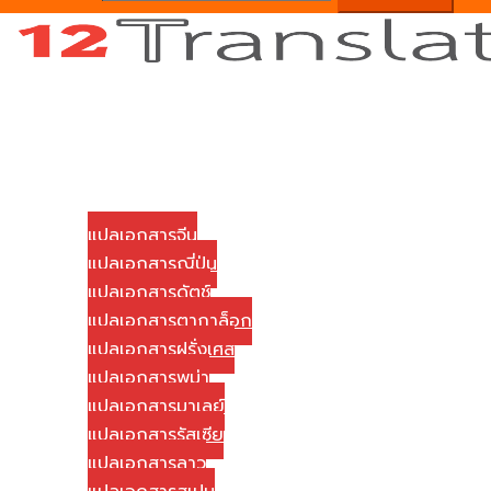
Close
menu
Home
บริษัทของเรา
บริการแปลเอกสาร
แปลเอกสารจีน
แปลเอกสารญี่ปุ่น
แปลเอกสารดัตช์
แปลเอกสารตากาล็อก
แปลเอกสารฝรั่งเศส
แปลเอกสารพม่า
แปลเอกสารมาเลย์
แปลเอกสารรัสเซีย
แปลเอกสารลาว