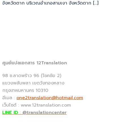
จังหวัดตาก บริเวณอำเภอสามเงา จังหวัดตาก […]
ศูนย์แปลเอกสาร 12Translation
98 ซ.ลาดพร้าว 96 (โชคชัย 2)
แขวงพลับพลา เขตวังทองหลาง
กรุงเทพมหานคร 10310
อีเมล :
one2translation@hotmail.com
เว็บไซต์ : www.12translation.com
LINE ID
:
@translationcenter