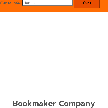
ค้นหาสำหรับ:
Bookmaker Company