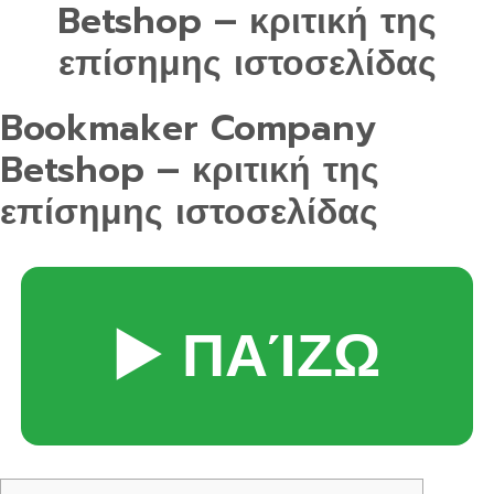
Betshop – κριτική της
επίσημης ιστοσελίδας
Bookmaker Company
Betshop – κριτική της
επίσημης ιστοσελίδας
▶️ ΠΑΊΖΩ