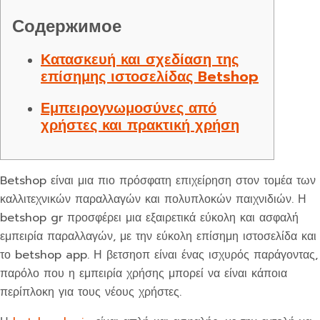
Содержимое
Κατασκευή και σχεδίαση της
επίσημης ιστοσελίδας Betshop
Εμπειρογνωμοσύνες από
χρήστες και πρακτική χρήση
Betshop είναι μια πιο πρόσφατη επιχείρηση στον τομέα των
καλλιτεχνικών παραλλαγών και πολυπλοκών παιχνιδιών. Η
betshop gr προσφέρει μια εξαιρετικά εύκολη και ασφαλή
εμπειρία παραλλαγών, με την εύκολη επίσημη ιστοσελίδα και
το betshop app. Η βετσηοπ είναι ένας ισχυρός παράγοντας,
παρόλο που η εμπειρία χρήσης μπορεί να είναι κάποια
περίπλοκη για τους νέους χρήστες.