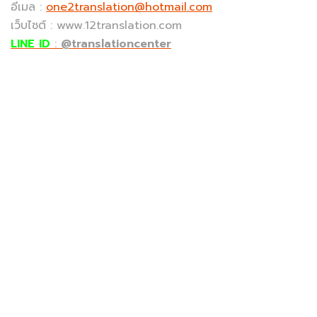
อีเมล :
one2translation@hotmail.com
เว็บไซต์ : www.12translation.com
LINE ID
:
@translationcenter