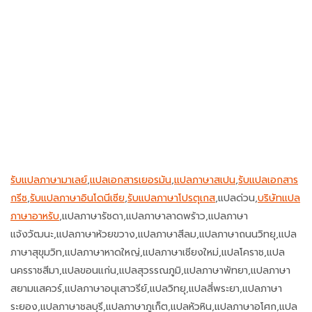
รับแปลภาษามาเลย์
,
แปลเอกสารเยอรมัน
,
แปลภาษาสเปน
,
รับแปลเอกสาร
กรีซ
,
รับแปลภาษาอินโดนีเซีย
,
รับแปลภาษาโปรตุเกส
,แปลด่วน,
บริษัทแปล
ภาษาอาหรับ
,แปลภาษารัชดา,แปลภาษาลาดพร้าว,แปลภาษา
แจ้งวัฒนะ,แปลภาษาห้วยขวาง,แปลภาษาสีลม,แปลภาษาถนนวิทยุ,แปล
ภาษาสุขุมวิท,แปลภาษาหาดใหญ่,แปลภาษาเชียงใหม่,แปลโคราช,แปล
นครราชสีมา,แปลขอนแก่น,แปลสุวรรณภูมิ,แปลภาษาพัทยา,แปลภาษา
สยามแสควร์,แปลภาษาอนุเสาวรีย์,แปลวิทยุ,แปลสี่พระยา,แปลภาษา
ระยอง,แปลภาษาชลบุรี,แปลภาษาภูเก็ต,แปลหัวหิน,แปลภาษาอโศก,แปล