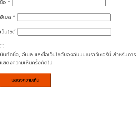
ชื่อ
*
อีเมล
*
เว็บไซต์
บันทึกชื่อ, อีเมล และชื่อเว็บไซต์ของฉันบนเบราว์เซอร์นี้ สำหรับการ
แสดงความเห็นครั้งถัดไป