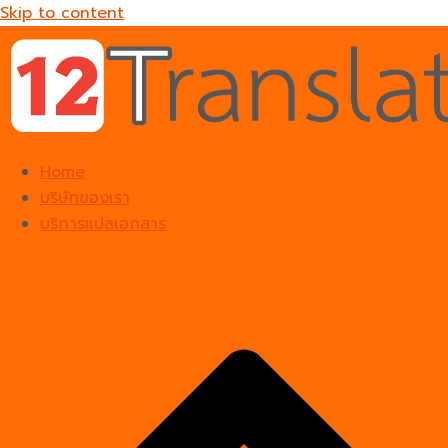
Skip to content
Home
บริษัทของเรา
บริการแปลเอกสาร