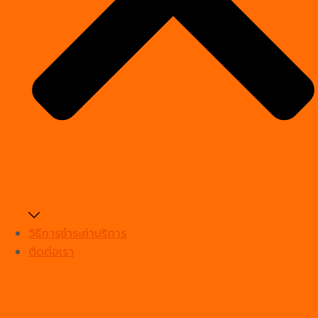
วิธีการชำระค่าบริการ
ติดต่อเรา