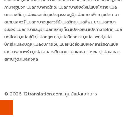
ภาษาสุขุมวิท,แปลภาษาหาดใหญ่,แปลภาษาเชียงใหม่,แปลโคราช,แปล
นครราชสีมา,แปลขอนแก่น,แปลสุวรรณภูมิ,แปลภาษาพัทยา,แปลภาษา
สยามแสควร์,แปลภาษาอนุเสาวรีย์,แปลวิทยุ,แปลสี่พระยา,แปลภาษา
ระยอง,แปลภาษาชลบุรี,แปลภาษาภูเก็ต,แปลหัวหิน,แปลภาษาอโศก,แปล
บทคัดย่อ,แปลคู่มือ,แปลกฎหมาย,แปลวิศวกรรม,แปลแพทย์,แปล
บัญชี,แปลงบดุล,แปลงบการเงิน,แปลหนังสือ,แปลเอกสารรัชดา,แปล
เอกสารลาดพร้าว,แปลเอกสารดินแดง,แปลเอกสารสงขลา,แปลเอกสาร
สถานทูต,แปลกงสุล
© 2026 12translation.com. ศูนย์แปลเอกสาร