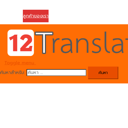
ติดต่อเรา
ลูกค้าของเรา
Toggle menu
ค้นหาสำหรับ: