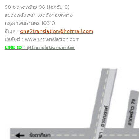
98 ซ.ลาดพร้าว 96 (โชคชัย 2)
แขวงพลับพลา เขตวังทองหลาง
กรุงเทพมหานคร 10310
อีเมล :
one2translation@hotmail.com
เว็บไซต์ : www.12translation.com
LINE ID
:
@translationcenter