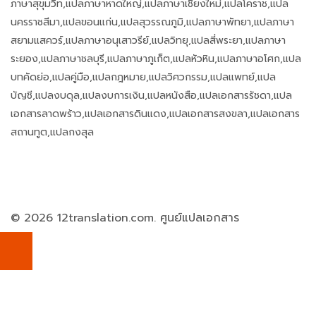
ภาษาสุขุมวิท,แปลภาษาหาดใหญ่,แปลภาษาเชียงใหม่,แปลโคราช,แปล
นครราชสีมา,แปลขอนแก่น,แปลสุวรรณภูมิ,แปลภาษาพัทยา,แปลภาษา
สยามแสควร์,แปลภาษาอนุเสาวรีย์,แปลวิทยุ,แปลสี่พระยา,แปลภาษา
ระยอง,แปลภาษาชลบุรี,แปลภาษาภูเก็ต,แปลหัวหิน,แปลภาษาอโศก,แปล
บทคัดย่อ,แปลคู่มือ,แปลกฎหมาย,แปลวิศวกรรม,แปลแพทย์,แปล
บัญชี,แปลงบดุล,แปลงบการเงิน,แปลหนังสือ,แปลเอกสารรัชดา,แปล
เอกสารลาดพร้าว,แปลเอกสารดินแดง,แปลเอกสารสงขลา,แปลเอกสาร
สถานทูต,แปลกงสุล
© 2026 12translation.com. ศูนย์แปลเอกสาร