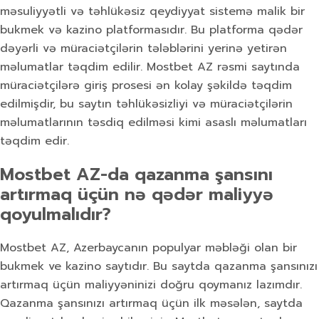
məsuliyyətli və təhlükəsiz qeydiyyat sistemə malik bir
bukmek və kazino platformasıdır. Bu platforma qədər
dəyərli və müraciətçilərin tələblərini yerinə yetirən
məlumatlar təqdim edilir. Mostbet AZ rəsmi saytında
müraciətçilərə giriş prosesi ən kolay şəkildə təqdim
edilmişdir, bu saytın təhlükəsizliyi və müraciətçilərin
məlumatlarının təsdiq edilməsi kimi asaslı məlumatları
təqdim edir.
Mostbet AZ-da qazanma şansını
artırmaq üçün nə qədər maliyyə
qoyulmalıdır?
Mostbet AZ, Azerbaycanın populyar məbləği olan bir
bukmek ve kazino saytıdır. Bu saytda qazanma şansınızı
artırmaq üçün maliyyəninizi doğru qoymanız lazımdır.
Qazanma şansınızı artırmaq üçün ilk məsələn, saytda