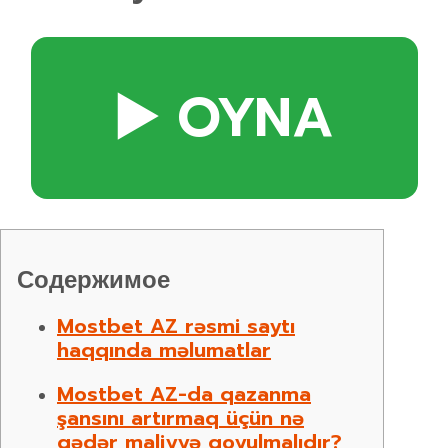
▶️ OYNA
Содержимое
Mostbet AZ rəsmi saytı
haqqında məlumatlar
Mostbet AZ-da qazanma
şansını artırmaq üçün nə
qədər maliyyə qoyulmalıdır?