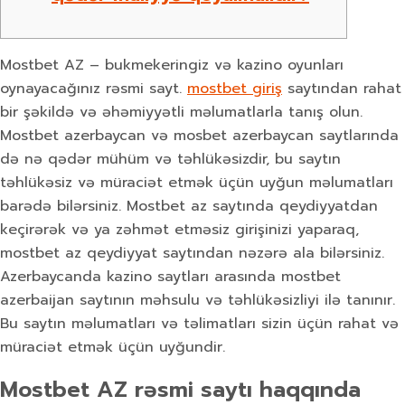
Mostbet AZ – bukmekeringiz və kazino oyunları
oynayacağınız rəsmi sayt.
mostbet giriş
saytından rahat
bir şəkildə və əhəmiyyətli məlumatlarla tanış olun.
Mostbet azerbaycan və mosbet azerbaycan saytlarında
də nə qədər mühüm və təhlükəsizdir, bu saytın
təhlükəsiz və müraciət etmək üçün uyğun məlumatları
barədə bilərsiniz. Mostbet az saytında qeydiyyatdan
keçirərək və ya zəhmət etməsiz girişinizi yaparaq,
mostbet az qeydiyyat saytından nəzərə ala bilərsiniz.
Azerbaycanda kazino saytları arasında mostbet
azerbaijan saytının məhsulu və təhlükəsizliyi ilə tanınır.
Bu saytın məlumatları və təlimatları sizin üçün rahat və
müraciət etmək üçün uyğundir.
Mostbet AZ rəsmi saytı haqqında