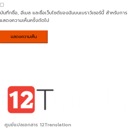
บันทึกชื่อ, อีเมล และชื่อเว็บไซต์ของฉันบนเบราว์เซอร์นี้ สำหรับการ
แสดงความเห็นครั้งถัดไป
ศูนย์แปลเอกสาร 12Translation