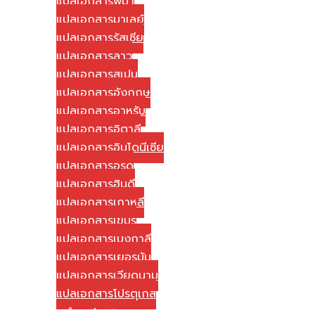
แปลเอกสารพม่า
แปลเอกสารมาเลย์
แปลเอกสารรัสเซีย
แปลเอกสารลาว
แปลเอกสารสเปน
แปลเอกสารอังกฤษ
แปลเอกสารอาหรับ
แปลเอกสารอิตาลี
แปลเอกสารอินโดนีเซีย
แปลเอกสารอูรดู
แปลเอกสารฮินดี
แปลเอกสารเกาหลี
แปลเอกสารเขมร
แปลเอกสารเบงกาลี
แปลเอกสารเยอรมัน
แปลเอกสารเวียดนาม
แปลเอกสารโปรตุเกส
วิธีการชำระค่าบริการ