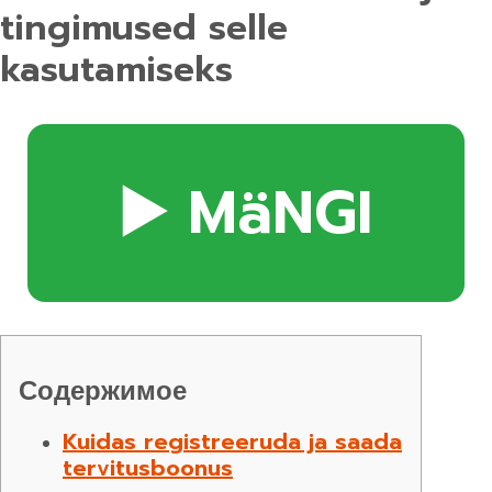
tingimused selle
kasutamiseks
▶️ MäNGI
Содержимое
Kuidas registreeruda ja saada
tervitusboonus