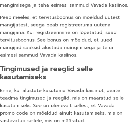
mängimisega ja teha esimesi sammud Vavada kasiinos.
Peab meeles, et tervitusboonus on mõeldud uutest
mängijatest, seega peab registreeruma uutena
mängijana. Kui registreerimine on lõpetatud, saad
tervitusboonus. See bonus on mõeldud, et uued
mängijad saaksid alustada mängimisega ja teha
esimesi sammud Vavada kasiinos.
Tingimused ja reeglid selle
kasutamiseks
Enne, kui alustate kasutama Vavada kasiinot, peate
teadma tingimused ja reeglid, mis on määratud selle
kasutamiseks. See on olenevalt sellest, et Vavada
promo code on mõeldud ainult kasutamiseks, mis on
vastavatud sellele, mis on määratud.