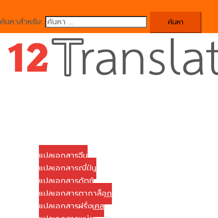
ค้นหาสำหรับ:
Close
menu
Home
บริษัทของเรา
บริการแปลเอกสาร
แปลเอกสารจีน
แปลเอกสารญี่ปุ่น
แปลเอกสารดัตช์
แปลเอกสารตากาล็อก
แปลเอกสารฝรั่งเศส