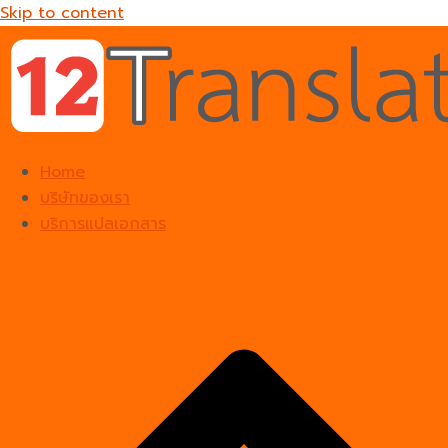
Skip to content
Home
บริษัทของเรา
บริการแปลเอกสาร