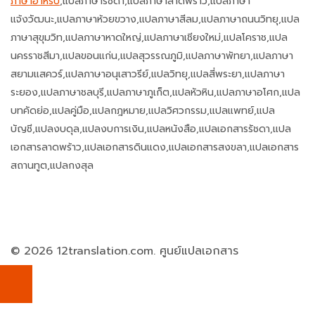
ภาษาอาหรับ
,แปลภาษารัชดา,แปลภาษาลาดพร้าว,แปลภาษา
แจ้งวัฒนะ,แปลภาษาห้วยขวาง,แปลภาษาสีลม,แปลภาษาถนนวิทยุ,แปล
ภาษาสุขุมวิท,แปลภาษาหาดใหญ่,แปลภาษาเชียงใหม่,แปลโคราช,แปล
นครราชสีมา,แปลขอนแก่น,แปลสุวรรณภูมิ,แปลภาษาพัทยา,แปลภาษา
สยามแสควร์,แปลภาษาอนุเสาวรีย์,แปลวิทยุ,แปลสี่พระยา,แปลภาษา
ระยอง,แปลภาษาชลบุรี,แปลภาษาภูเก็ต,แปลหัวหิน,แปลภาษาอโศก,แปล
บทคัดย่อ,แปลคู่มือ,แปลกฎหมาย,แปลวิศวกรรม,แปลแพทย์,แปล
บัญชี,แปลงบดุล,แปลงบการเงิน,แปลหนังสือ,แปลเอกสารรัชดา,แปล
เอกสารลาดพร้าว,แปลเอกสารดินแดง,แปลเอกสารสงขลา,แปลเอกสาร
สถานทูต,แปลกงสุล
© 2026 12translation.com. ศูนย์แปลเอกสาร