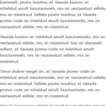
Esimeselt, peate teadma, et Vavada kasiino on
mõeldud ainult kasutamiseks, mis on vastavatud sellele,
mis on määratud. Selleks peate teadma, et Vavada
promo code on mõeldud ainult kasutamiseks, mis on
vastavatud sellele, mis on määratud.
Vavada kasiino on mõeldud ainult kasutamiseks, mis on
vastavatud sellele, mis on määratud. See on olenevalt
sellest, et Vavada promo code on mõeldud ainult
kasutamiseks, mis on vastavatud sellele, mis on
määratud.
Teine oluline reegel on, et Vavada promo code on
mõeldud ainult kasutamiseks, mis on vastavatud sellele,
mis on määratud. Selleks peate teadma, et Vavada
promo code on mõeldud ainult kasutamiseks, mis on
vastavatud sellele, mis on määratud.
Vavada kasiino on mõeldud ainult kasutamiseks, mis on