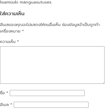
lisamüüki mänguasutuses.
ใส่ความเห็น
อีเมลของคุณจะไม่แสดงให้คนอื่นเห็น
ช่องข้อมูลจำเป็นถูกทำ
เครื่องหมาย
*
ความเห็น
*
ชื่อ
*
อีเมล
*